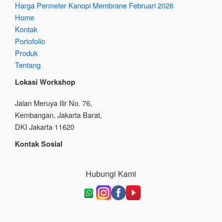
Harga Permeter Kanopi Membrane Februari 2026
Home
Kontak
Portofolio
Produk
Tentang
Lokasi Workshop
Jalan Meruya Ilir No. 76,
Kembangan, Jakarta Barat,
DKI Jakarta 11620
Kontak Sosial
Hubungi Kami