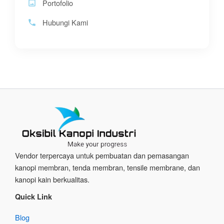
Portofolio
Hubungi Kami
Vendor terpercaya untuk pembuatan dan pemasangan
kanopi membran, tenda membran, tensile membrane, dan
kanopi kain berkualitas.
Quick Link
Blog