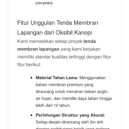
penyewa.
Fitur Unggulan Tenda Membran
Lapangan dari Oksibil Kanopi
Kami memastikan setiap proyek
tenda
membran lapangan
yang kami kerjakan
memiliki standar kualitas tertinggi dengan fitur-
fitur berikut:
Menggunakan
Material Tahan Lama:
bahan membran premium yang
dirancang untuk menahan beban angin,
air hujan, dan memiliki daya tahan hingga
lebih dari 10 tahun.
Perhitungan Struktur yang Akurat:
Setiap desain dirancang oleh tim ahli
dengan perhitungan teknik yang matang