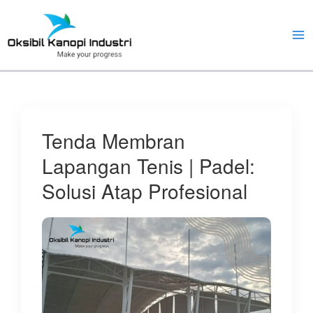
Lewati
ke
konten
Tenda Membran
Lapangan Tenis | Padel:
Solusi Atap Profesional