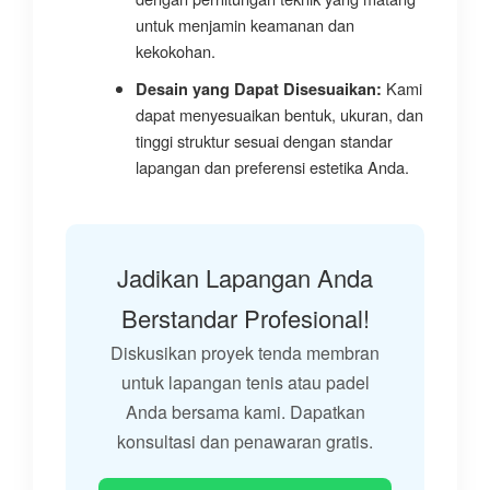
untuk menjamin keamanan dan
kekokohan.
Kami
Desain yang Dapat Disesuaikan:
dapat menyesuaikan bentuk, ukuran, dan
tinggi struktur sesuai dengan standar
lapangan dan preferensi estetika Anda.
Jadikan Lapangan Anda
Berstandar Profesional!
Diskusikan proyek tenda membran
untuk lapangan tenis atau padel
Anda bersama kami. Dapatkan
konsultasi dan penawaran gratis.